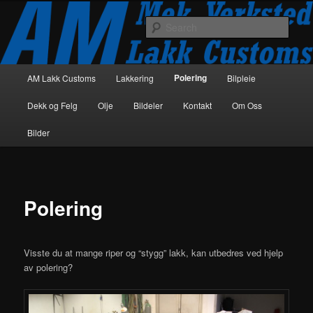
Skip
Lakkering, polering, bilpleie
to
Sear
primary
content
AM Lakk Customs
Main
Polering
AM Lakk Customs
Lakkering
Bilpleie
menu
Dekk og Felg
Olje
Bildeler
Kontakt
Om Oss
Bilder
Polering
Visste du at mange riper og “stygg” lakk, kan utbedres ved hjelp
av polering?