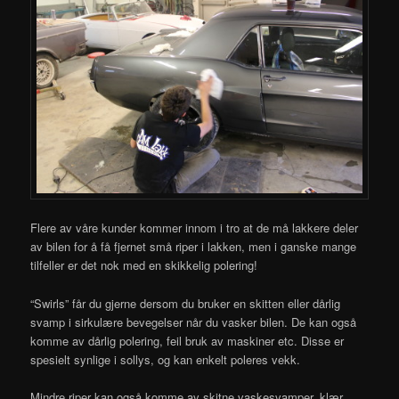
Flere av våre kunder kommer innom i tro at de må lakkere deler
av bilen for å få fjernet små riper i lakken, men i ganske mange
tilfeller er det nok med en skikkelig polering!
“Swirls” får du gjerne dersom du bruker en skitten eller dårlig
svamp i sirkulære bevegelser når du vasker bilen. De kan også
komme av dårlig polering, feil bruk av maskiner etc. Disse er
spesielt synlige i sollys, og kan enkelt poleres vekk.
Mindre riper kan også komme av skitne vaskesvamper, klær